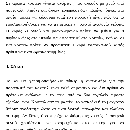
Σε αρκετά κοκτέιλ γίνεται ανάμειξη του αλκοόλ με χυμό από
πορτοκάλι, λεμόνι και άλλων εσπεριδοειδών. Εκείνο, όμως, στο
οποίο πρέπει να δώσουμε ιδιαίτερη προσοχή είναι πώς θα τα
χρησιμοποιήσουμε για να πετύχουμε τη σωστή αναλογία γεύσης.
Ο χυμός λεμονιού και μοσχολέμονου πρέπει να μείνει για 4
περίπου ώρες στο ψυγείο πριν προστεθεί στο κοκτέιλ, ενώ αν σε
ένα κοκτέιλ πρέπει να προσθέσουμε χυμό πορτοκαλιού, αυτός
πρέπει να είναι φρεσκοστυμμένος.
3.
Σέικερ
Το αν θα χρησιμοποιήσουμε σέικερ ή αναδευτήρι για την
παρασκευή του κοκτέιλ είναι πολύ σημαντικό και δεν πρέπει να
πράτουμε ανάλογα με το ποιο από τα δυο εργαλεία είμαστε
εξοπλισμένοι. Κοκτέιλ σαν το μαρτίνι, το νεγκρόνι ή το μανχάταν
θέλουν αναδευτήρι ώστε να είναι διαυγή, παγωμένα και πλούσια
σε υφή. Αντίθετα, όσα περιέχουν διάφορους χυμούς ή ασπράδι
αυγού χρειάζονται να αναμειχθούν στο σέικερ για να
ομογενοποιηθούν τα υλικά μεταξύ τους.