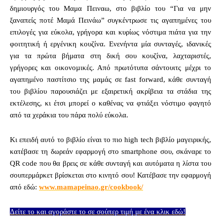
δημιουργός του Μαμα Πειναω, στο βιβλίο του “Για να μην
ξαναπείς ποτέ Μαμά Πεινάω” συγκέντρωσε τις αγαπημένες του
επιλογές για εύκολα, γρήγορα και κυρίως νόστιμα πιάτα για την
φοιτητική ή εργένικη κουζίνα. Ενενήντα μία συνταγές, ιδανικές
για τα πρώτα βήματα στη δική σου κουζίνα, λαχταριστές,
γρήγορες και οικονοµικές. Από πρωτότυπα σάντουιτς μέχρι το
αγαπημένο παστίτσιο της μαμάς σε fast forward, κάθε συνταγή
του βιβλίου παρουσιάζει με εξαιρετική ακρίβεια τα στάδια της
εκτέλεσης, κι έτσι μπορεί ο καθένας να φτιάξει νόστιμο φαγητό
από τα χεράκια του πάρα πολύ εύκολα.
Κι επειδή αυτό το βιβλίο είναι το πιο high tech βιβλίο μαγειρικής,
κατέβασε τη δωρεάν εφαρμογή στο smartphone σου, σκάναρε το
QR code που θα βρεις σε κάθε συνταγή και αυτόματα η λίστα του
σουπερμάρκετ βρίσκεται στο κινητό σου! Κατέβασε την εφαρμογή
από εδώ:
www.mamapeinao.gr/cookbook/
Δείτε το και αγοράστε το σε σούπερ τιμή με ένα κλικ εδώ!