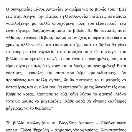
Ο συγγραφέας Τάσος Αντωνίου αναφέρει για το βιβλίο του: “Είτε
ζεις στην Αθήνα, την Πάτρα, τη Θεσσαλονίκη, είτε ζεις σε κάποια
«αφιλόξενη» μα πολλά υποσχόμενη πόλη του εξωτερικού, ένα
είναι σίγουρο διαβάζοντας αυτό το βιβλίο. Δε θα ξαναπείς ποτέ
«Μαμά, πεινάω». Βέβαια, ακόμη κι αν έχεις αποφοιτήσει εδώ και
χρόνια, αλλά νιώθεις ότι είσαι φοιτητής, αυτό το βιβλίο θα γίνει
το νούμερο ένα εργαλείο στην κουζίνα σου Οι συνταγές του
βιβλίου που κρατάς στα χέρια σου είναι οι αγαπημένες μου, και
είμαι σίγουρος πως θα γίνουν και οι δικές σου αγαπημένες! Είναι
νόστιμες, εύκολες και αυτό που λέμε «μαμαδίστικες». Αν
προσθέσεις και πολλή αγάπη, δε θα πιστεύεις το τι μπορείς να
καταφέρεις και οι φίλοι σου θα εκπλαγούν με τις δυνατότητές σου.
Κάψε το κρέας, λάσπωσε το ρύζι, κάνε λύσσα το φαγητό. Μόνο
τότε θα μάθεις να μαγειρεύεις! Κάθε φορά θα γίνεσαι καλύτερος
μάγειρας, να το θυμάσαι.”
Το βιβλίο προλογίζουν οι: Βαγγέλης Δρίσκας – Chef-culinary
expert, Ελένη Ψυχούλη – Δημοσιογράφος γεύσης, Κωνσταντίνος