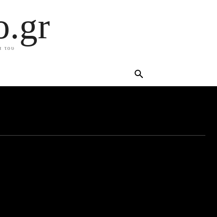
.gr
α του