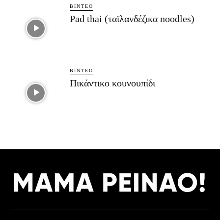
ΒΊΝΤΕΟ
Pad thai (ταϊλανδέζικα noodles)
ΒΊΝΤΕΟ
Πικάντικο κουνουπίδι