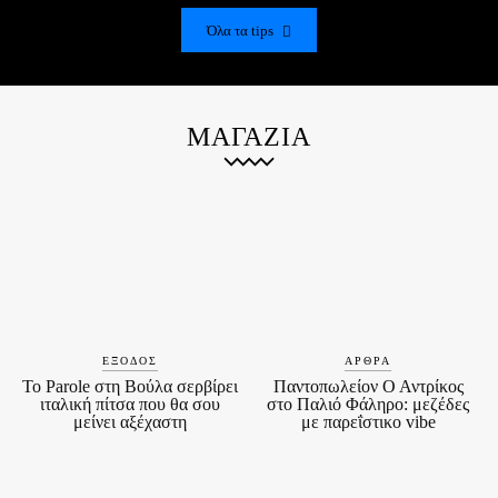
Όλα τα tips
ΜΑΓΑΖΙΑ
ΈΞΟΔΟΣ
ΆΡΘΡΑ
Το Parole στη Βούλα σερβίρει
Παντοπωλείον Ο Αντρίκος
ιταλική πίτσα που θα σου
στο Παλιό Φάληρο: μεζέδες
μείνει αξέχαστη
με παρεΐστικο vibe