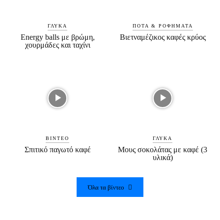
ΓΛΥΚΆ
ΠΟΤΆ & ΡΟΦΉΜΑΤΑ
Energy balls με βρώμη,
Βιετναμέζικος καφές κρύος
χουρμάδες και ταχίνι
ΒΊΝΤΕΟ
ΓΛΥΚΆ
Σπιτικό παγωτό καφέ
Μους σοκολάτας με καφέ (3
υλικά)
Όλα τα βίντεο