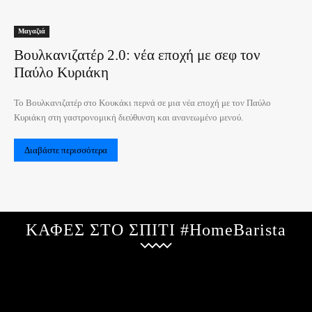
Μαγαζιά
Βουλκανιζατέρ 2.0: νέα εποχή με σεφ τον
Παύλο Κυριάκη
Το Βουλκανιζατέρ στο Κουκάκι περνά σε μια νέα εποχή με τον Παύλο
Κυριάκη στη γαστρονομική διεύθυνση και ανανεωμένο μενού.
Διαβάστε περισσότερα
ΚΑΦΕΣ ΣΤΟ ΣΠΙΤΙ #HomeBarista