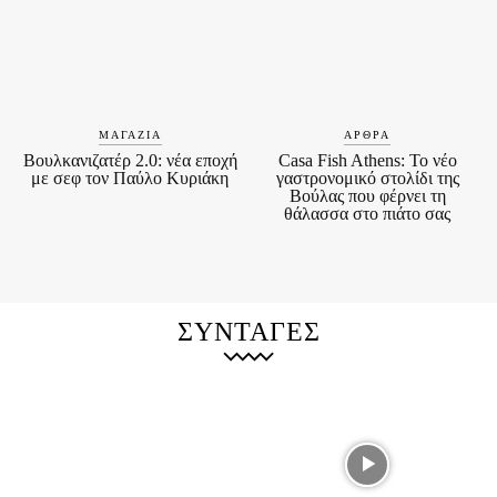
ΜΑΓΑΖΙΆ
ΆΡΘΡΑ
Βουλκανιζατέρ 2.0: νέα εποχή
Casa Fish Athens: Το νέο
με σεφ τον Παύλο Κυριάκη
γαστρονομικό στολίδι της
Βούλας που φέρνει τη
θάλασσα στο πιάτο σας
ΣΥΝΤΑΓΕΣ