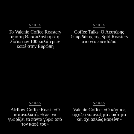
ΆΡΘΡΑ
ΆΡΘΡΑ
Το Valenio Coffee Roastery
Coffee Talks: Ο Λευτέρης
από τη Θεσσαλονίκη στη
Σπυριδάκης της Spiri Roasters
λίστα των 100 καλύτερων
στο νέο επεισόδιο
καφέ στην Ευρώπη
ΆΡΘΡΑ
ΆΡΘΡΑ
Airflow Coffee Roast: «Ο
Valenio Coffee: «Ο κόσμος
καταναλωτής θέλει να
αρχίζει να αναζητά ποιότητα
γνωρίζει τα πάντα γύρω από
και όχι απλώς καφεΐνη»
τον καφέ του»