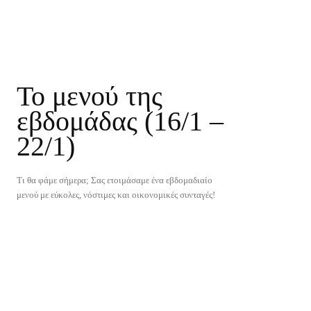
Το μενού της
εβδομάδας (16/1 –
22/1)
Τι θα φάμε σήμερα; Σας ετοιμάσαμε ένα εβδομαδιαίο
μενού με εύκολες, νόστιμες και οικονομικές συνταγές!