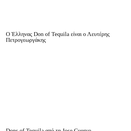
O Έλληνας Don of Tequila είναι ο Λευτέρης
Πετρογεωργάκης
Dons of Tequila από τη Jose Cuervo