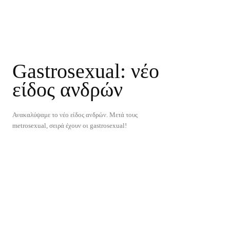
Gastrosexual: νέο
είδος ανδρών
Ανακαλύψαμε το νέο είδος ανδρών. Mετά τους
metrosexual, σειρά έχουν οι gastrosexual!