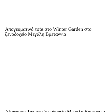
Απογευματινό τσάι στο Winter Garden στο
ξενοδοχείο Μεγάλη Βρεταννία
Afternoon Tea στο ξενοδοχείο Μεγάλη Βρεταννία