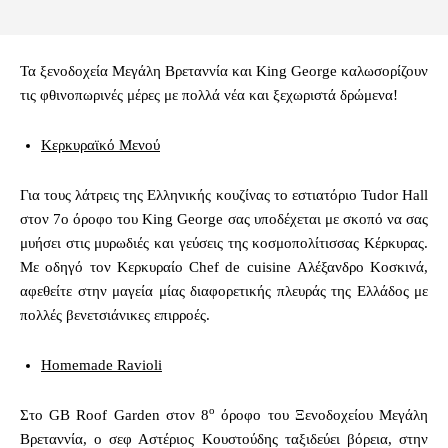
Τα ξενοδοχεία Μεγάλη Βρεταννία και King George καλωσορίζουν
τις φθινοπωρινές μέρες με πολλά νέα και ξεχωριστά δρώμενα!
Κερκυραϊκό Μενού
Για τους λάτρεις της Ελληνικής κουζίνας το εστιατόριο Tudor Hall
στον 7ο όροφο του King George σας υποδέχεται με σκοπό να σας
μυήσει στις μυρωδιές και γεύσεις της κοσμοπολίτισσας Κέρκυρας.
Με οδηγό τον Κερκυραίο Chef de cuisine Αλέξανδρο Κοσκινά,
αφεθείτε στην μαγεία μίας διαφορετικής πλευράς της Ελλάδος με
πολλές βενετσιάνικες επιρροές.
Homemade Ravioli
ο
Στο GB Roof Garden στον 8
όροφο του Ξενοδοχείου Μεγάλη
Βρεταννία, ο σεφ Αστέριος Κουστούδης ταξιδεύει βόρεια, στην