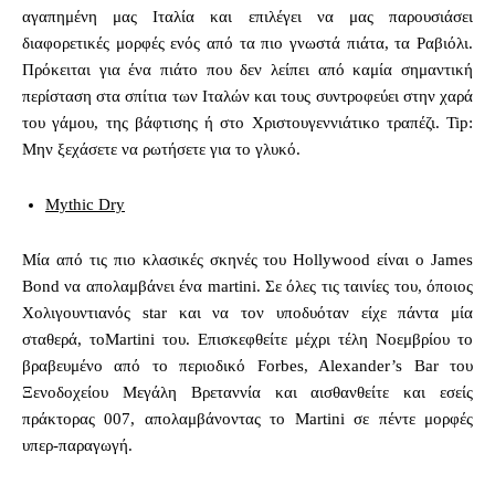
αγαπημένη μας Ιταλία και επιλέγει να μας παρουσιάσει
διαφορετικές μορφές ενός από τα πιο γνωστά πιάτα, τα Ραβιόλι.
Πρόκειται για ένα πιάτο που δεν λείπει από καμία σημαντική
περίσταση στα σπίτια των Ιταλών και τους συντροφεύει στην χαρά
του γάμου, της βάφτισης ή στο Χριστουγεννιάτικο τραπέζι. Tip:
Μην ξεχάσετε να ρωτήσετε για το γλυκό.
Mythic Dry
Μία από τις πιο κλασικές σκηνές του Hollywood είναι ο James
Bond να απολαμβάνει ένα martini. Σε όλες τις ταινίες του, όποιος
Χολιγουντιανός star και να τον υποδυόταν είχε πάντα μία
σταθερά, τοMartini του. Επισκεφθείτε μέχρι τέλη Νοεμβρίου το
βραβευμένο από το περιοδικό Forbes, Alexander’s Bar του
Ξενοδοχείου Μεγάλη Βρεταννία και αισθανθείτε και εσείς
πράκτορας 007, απολαμβάνοντας το Martini σε πέντε μορφές
υπερ-παραγωγή.