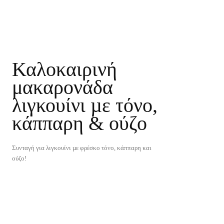
Καλοκαιρινή
μακαρονάδα
λιγκουίνι µε τόνο,
κάππαρη & ούζο
Συνταγή για λιγκουίνι µε φρέσκο τόνο, κάππαρη και
ούζο!