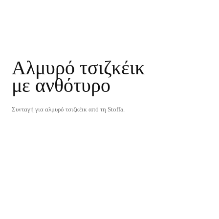
Αλμυρό τσιζκέικ
με ανθότυρο
Συνταγή για αλμυρό τσιζκέικ από τη Stoffa.