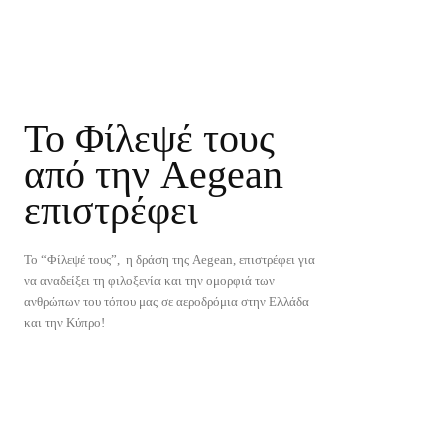
Το Φίλεψέ τους
από την Aegean
επιστρέφει
Το “Φίλεψέ τους”, η δράση της Aegean, επιστρέφει για
να αναδείξει τη φιλοξενία και την ομορφιά των
ανθρώπων του τόπου μας σε αεροδρόμια στην Ελλάδα
και την Κύπρο!