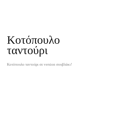
Κοτόπουλο
ταντούρι
Κοτόπουλο ταντούρι σε version σουβλάκι!