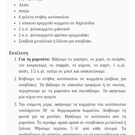
Αλάτι
πιπέρι
6
φιλέτα στήθος κοτόπουλου
1
κόκκινο κρεμμύδι κομμένο σε δαχτυλίδια
2
κ.σ. ψιλοκομμένο μαϊντανό
2
κ.σ. ψιλοκομμένο φρέσκο κρεμμυδάκι
Σουβλιά μεταλλικά ή ξύλινα για σουβλάκι
Εκτέλεση
Για τη μαρινάτα:
Βάζουμε το γιαούρτι, το χυμό, το σκόρδο,
τον κουρκουμά, το σαφράν, το κύμινο, το καγέν, 1 κ.γλ.
αλάτι, 1/2 κ.γλ. πιπέρι σε μπολ και ανακατεύουμε.
Κόβουμε το στήθος κοτόπουλου σε κομμάτια (κύβους για
σουβλάκι). Τα βάζουμε σε σακούλα τροφίμων ή σε σκεύος,
περιχύνουμε με τη μαρινάτα και σκεπάζουμε. Τα αφήνουμε
μία νύχτα στο ψυγείο.
Την επόμενη μέρα, αφήνουμε τα κομμάτια του κοτόπουλου
τουλάχιστον 30΄ σε θερμοκρασία δωματίου. Ανάβουμε τη
φωτιά για να χωνέψει. Βγάζουμε το κοτόπουλο από τη
μαρινάτα. Το περνάμε αραιά αραιά σε σουβλάκια μεταλλικά ή
ξύλινα. Ψήνουμε περίπου 5΄-6΄ από κάθε πλευρά. Τα
αραδιάζουμε σε πιατέλα, γαρνίρουμε με τα κρεμμύδια και τον