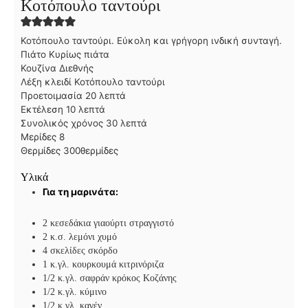
Κοτόπουλο ταντούρι
Κοτόπουλο ταντούρι. Εύκολη και γρήγορη ινδική συνταγή.
Πιάτο
Κυρίως πιάτα
Κουζίνα
Διεθνής
Λέξη κλειδί
Κοτόπουλο ταντούρι
λ
Προετοιμασία
20
λεπτά
λ
ε
Εκτέλεση
10
λεπτά
ε
π
λ
Συνολικός χρόνος
30
λεπτά
π
τ
ε
Μερίδες
8
τ
ά
π
Θερμίδες
300
θερμίδες
ά
τ
Υλικά
ά
Για τη μαρινάτα:
2
κεσεδάκια γιαούρτι στραγγιστό
2
κ.σ. λεμόνι
χυμό
4
σκελίδες σκόρδο
1
κ.γλ. κουρκουμά
κιτρινόριζα
1/2
κ.γλ. σαφράν
κρόκος Κοζάνης
1/2
κ.γλ. κύμινο
1/2
κ.γλ. καγέν