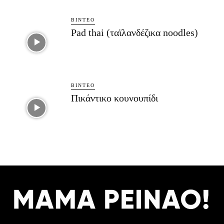
ΒΊΝΤΕΟ
Pad thai (ταϊλανδέζικα noodles)
ΒΊΝΤΕΟ
Πικάντικο κουνουπίδι