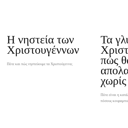
Η νηστεία των
Τα γλ
Χριστουγέννων
Χριστ
πώς θ
Πότε και πώς νηστεύουμε τα Χριστούγεννα;
απολ
χωρίς
Πότε είναι η κατ
πόσους κουραμπιέδ