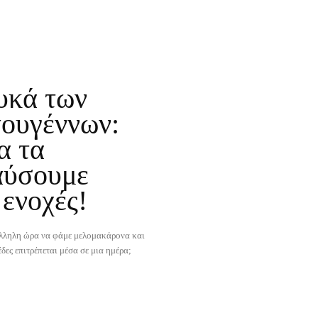
υκά των
ουγέννων:
α τα
αύσουμε
 ενοχές!
άλληλη ώρα να φάμε μελομακάρονα και
ες επιτρέπεται μέσα σε μια ημέρα;