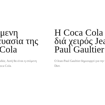
όμενη
Η Coca Cola 
υασία της
διά χειρός Je
Cola
Paul Gaultier
ιδέα; Αυτή θα είναι η επόμενη
Ο Jean-Paul Gaultier δημιουργεί για τη
oca Cola.
Diet.