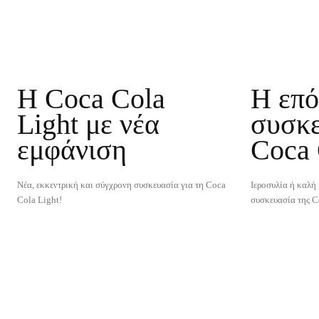
H Coca Cola
H επ
Light με νέα
συσκε
εμφάνιση
Coca 
Νέα, εκκεντρική και σύγχρονη συσκευασία για τη Coca
Ιεροσυλία ή καλή 
Cola Light!
συσκευασία της C