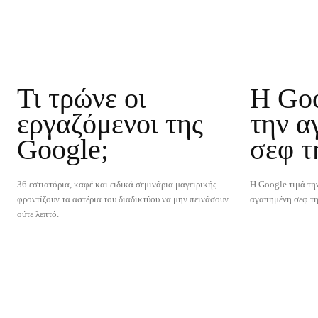
Τι τρώνε οι
H Goo
εργαζόμενοι της
την α
Google;
σεφ τ
36 εστιατόρια, καφέ και ειδικά σεμινάρια μαγειρικής
Η Google τιμά τη
φροντίζουν τα αστέρια του διαδικτύου να μην πεινάσουν
αγαπημένη σεφ τη
ούτε λεπτό.