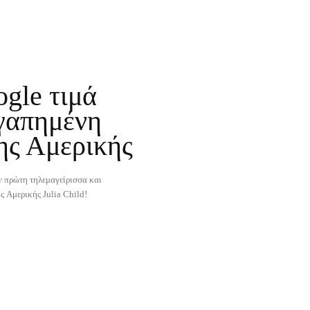
gle τιμά
γαπημένη
ης Αμερικής
ν πρώτη τηλεμαγείρισσα και
ς Αμερικής Julia Child!