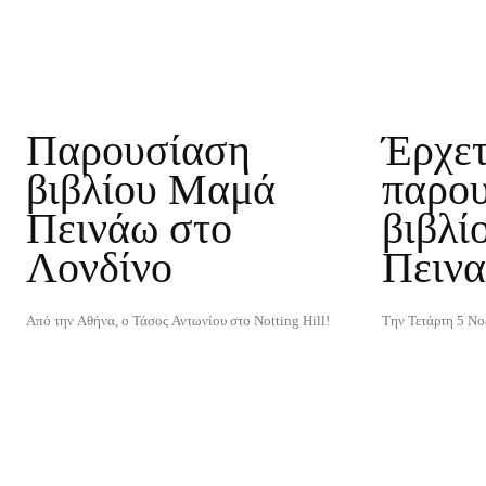
Παρουσίαση
Έρχετ
βιβλίου Μαμά
παρου
Πεινάω στο
βιβλί
Λονδίνο
Πειν
Από την Αθήνα, ο Τάσος Αντωνίου στο Notting Hill!
Την Τετάρτη 5 Νο