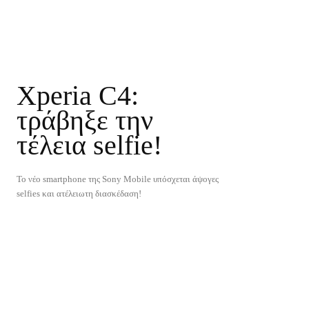
Xperia C4:
τράβηξε την
τέλεια selfie!
Το νέο smartphone της Sony Mobile υπόσχεται άψογες
selfies και ατέλειωτη διασκέδαση!