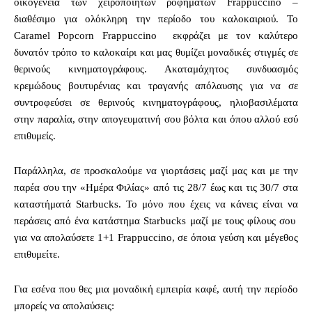
οικογένεια των χειροποίητων ροφημάτων Frappuccino –
διαθέσιμο για ολόκληρη την περίοδο του καλοκαιριού. Το
Caramel Popcorn Frappuccino εκφράζει με τον καλύτερο
δυνατόν τρόπο το καλοκαίρι και μας θυμίζει μοναδικές στιγμές σε
θερινούς κινηματογράφους. Ακαταμάχητος συνδυασμός
κρεμώδους βουτυρένιας και τραγανής απόλαυσης για να σε
συντροφεύσει σε θερινούς κινηματογράφους, ηλιοβασιλέματα
στην παραλία, στην απογευματινή σου βόλτα και όπου αλλού εσύ
επιθυμείς.
Παράλληλα, σε προσκαλούμε να γιορτάσεις μαζί μας και με την
παρέα σου την «Ημέρα Φιλίας» από τις 28/7 έως και τις 30/7 στα
καταστήματά Starbucks. Το μόνο που έχεις να κάνεις είναι να
περάσεις από ένα κατάστημα Starbucks μαζί με τους φίλους σου
για να απολαύσετε 1+1 Frappuccino, σε όποια γεύση και μέγεθος
επιθυμείτε.
Για εσένα που θες μια μοναδική εμπειρία καφέ, αυτή την περίοδο
μπορείς να απολαύσεις: