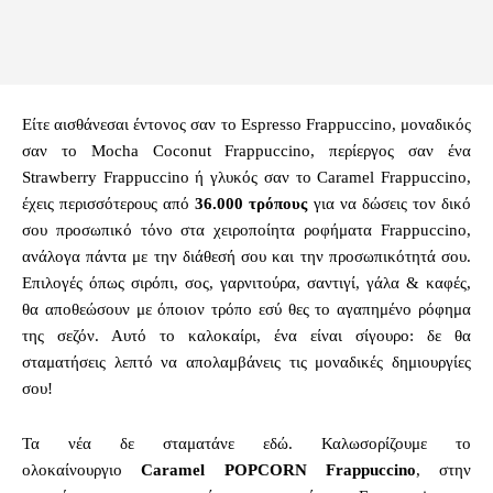
Είτε αισθάνεσαι έντονος σαν το Espresso Frappuccino, μοναδικός
σαν το Mocha Coconut Frappuccino, περίεργος σαν ένα
Strawberry Frappuccino ή γλυκός σαν το Caramel Frappuccino,
έχεις περισσότερους από
36.000 τρόπους
για να δώσεις τον δικό
σου προσωπικό τόνο στα χειροποίητα ροφήματα Frappuccino,
ανάλογα πάντα με την διάθεσή σου και την προσωπικότητά σου.
Επιλογές όπως σιρόπι, σος, γαρνιτούρα, σαντιγί, γάλα & καφές,
θα αποθεώσουν με όποιον τρόπο εσύ θες το αγαπημένο ρόφημα
της σεζόν. Αυτό το καλοκαίρι, ένα είναι σίγουρο: δε θα
σταματήσεις λεπτό να απολαμβάνεις τις μοναδικές δημιουργίες
σου!
Τα νέα δε σταματάνε εδώ. Καλωσορίζουμε το
ολοκαίνουργιο
Caramel PΟPCORN Frappuccino
, στην