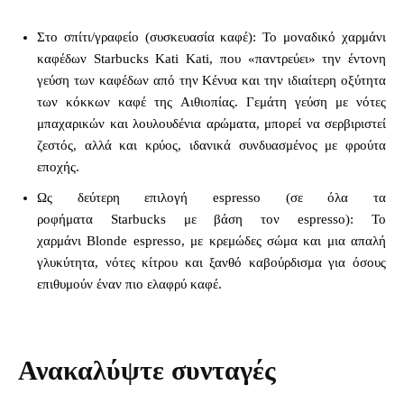
Στο σπίτι/γραφείο (συσκευασία καφέ): Το μοναδικό χαρμάνι
καφέδων Starbucks Kati Kati, που «παντρεύει» την έντονη
γεύση των καφέδων από την Κένυα και την ιδιαίτερη οξύτητα
των κόκκων καφέ της Αιθιοπίας. Γεμάτη γεύση με νότες
μπαχαρικών και λουλουδένια αρώματα, μπορεί να σερβιριστεί
ζεστός, αλλά και κρύος, ιδανικά συνδυασμένος με φρούτα
εποχής.
Ως δεύτερη επιλογή espresso (σε όλα τα
ροφήματα Starbucks με βάση τον espresso): Το
χαρμάνι Blonde espresso, με κρεμώδες σώμα και μια απαλή
γλυκύτητα, νότες κίτρου και ξανθό καβούρδισμα για όσους
επιθυμούν έναν πιο ελαφρύ καφέ.
Ανακαλύψτε συνταγές