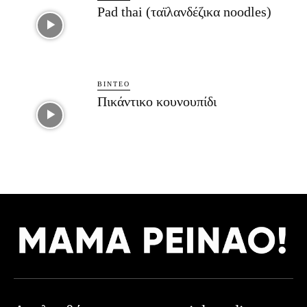
Pad thai (ταϊλανδέζικα noodles)
ΒΊΝΤΕΟ
Πικάντικο κουνουπίδι