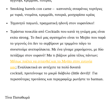
αγγούρι, κρεμμύδι, πιπεριές
Smoking barrels con carne – καπνιστές σιταρένιες τορτίγιες
με τυριά, ντομάτα, κρεμμύδι, πιπεριά, μοσχαρίσιο κρέας
Τηγανητό παγωτό, πραγματική ηδονή στον ουρανίσκο!
Τεράστια ποικιλία από Cocktails που κατά τη γνώμη μας είναι
extra strong. Το δικό μας αγαπημένο είναι το Mojito που παρά
το γεγονός ότι δεν το σερβίρουν με τριμμένο πάγο το
συνιστούμε ανεπιφύλακτα. Με ένα γίναμε χαρούμενοι, με δύο
πετάξαμε στον ουρανό! Μα τι βάζουν μέσα τέλoς πάντων;
Μήπως πρέπει να ενταχθεί και το Mojito στην ευτυχία
μας
; Εναλλακτικά αν αντέχετε τα πολύ δυνατά
cocktail, προτείνουμε το μικρό διάβολο (little devil)! Για
περισσότερες προτάσεις και περιγραφέςμ ρωτήστε το barman.
Τίνα Παπαθωμά