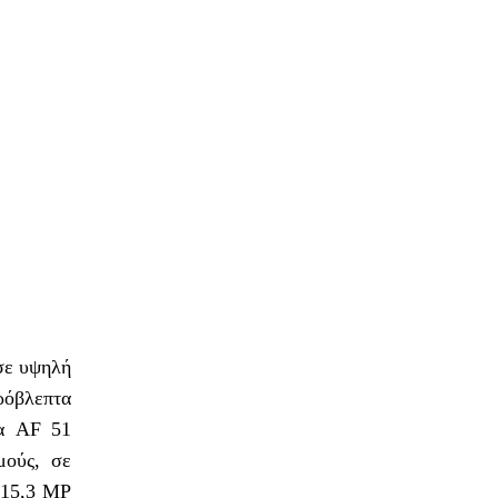
 σε υψηλή
πρόβλεπτα
μα AF 51
μούς, σε
 15,3 MP