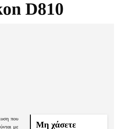
kon D810
Pinterest
Τυπώνω
λυση που
Μη χάσετε
ύνται με