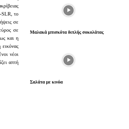
κρίβειας
D-SLR, το
λήψεις σε
εύρος σε
Μαλακά μπισκότα διπλής σοκολάτας
ως και η
 εικόνας
νοι νέοι
ίζει απτή
Σαλάτα με κινόα