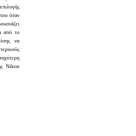
επιλογής
του όταν
ουσιάζει
α από το
πίσης να
τερικούς
ταχύτερη
ης Nikon