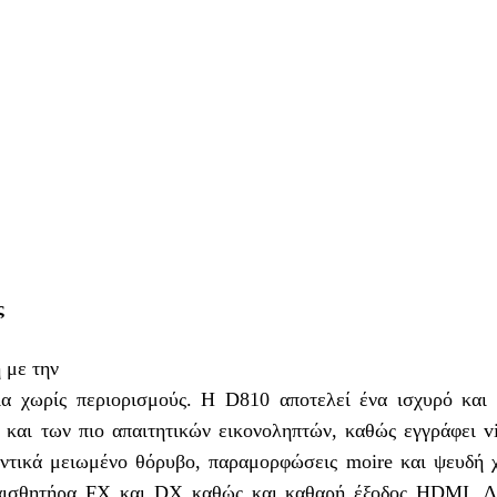
ς
 με την
ία χωρίς περιορισμούς. Η D810 αποτελεί ένα ισχυρό και 
 και των πιο απαιτητικών εικονοληπτών, καθώς εγγράφει vi
ντικά μειωμένο θόρυβο, παραμορφώσεις moire και ψευδή 
αισθητήρα FX και DX καθώς και καθαρή έξοδος HDMI. Δι