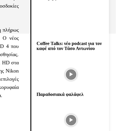
οσδοκίες
η πλήρως
. Ο νέος
Coffee Talks: νέο podcast για τον
ED 4 που
καφέ από τον Τάσο Αντωνίου
ισθησίας.
ll HD στα
της Nikon
επιλογές
κορυφαία
Παραδοσιακά φαλάφελ
α.