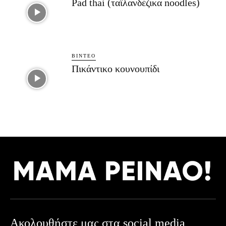
Pad thai (ταϊλανδέζικα noodles)
ΒΊΝΤΕΟ
Πικάντικο κουνουπίδι
Ακολουθήστε μας στα social media