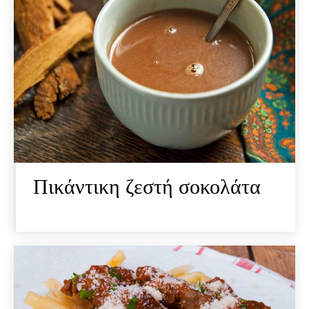
Πικάντικη ζεστή σοκολάτα