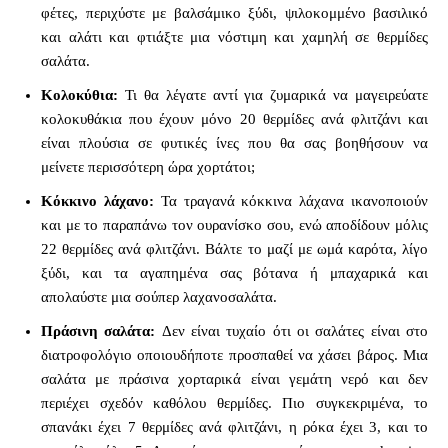
φέτες, περιχύστε με βαλσάμικο ξύδι, ψιλοκομμένο βασιλικό
και αλάτι και φτιάξτε μια νόστιμη και χαμηλή σε θερμίδες
σαλάτα.
Κολοκύθια:
Τι θα λέγατε αντί για ζυμαρικά να μαγειρεύατε
κολοκυθάκια που έχουν μόνο 20 θερμίδες ανά φλιτζάνι και
είναι πλούσια σε φυτικές ίνες που θα σας βοηθήσουν να
μείνετε περισσότερη ώρα χορτάτοι;
Κόκκινο λάχανο:
Τα τραγανά κόκκινα λάχανα ικανοποιούν
και με το παραπάνω τον ουρανίσκο σου, ενώ αποδίδουν μόλις
22 θερμίδες ανά φλιτζάνι. Βάλτε το μαζί με ωμά καρότα, λίγο
ξύδι, και τα αγαπημένα σας βότανα ή μπαχαρικά και
απολαύστε μια σούπερ λαχανοσαλάτα.
Πράσινη σαλάτα:
Δεν είναι τυχαίο ότι οι σαλάτες είναι στο
διατροφολόγιο οποιουδήποτε προσπαθεί να χάσει βάρος. Μια
σαλάτα με πράσινα χορταρικά είναι γεμάτη νερό και δεν
περιέχει σχεδόν καθόλου θερμίδες. Πιο συγκεκριμένα, το
σπανάκι έχει 7 θερμίδες ανά φλιτζάνι, η ρόκα έχει 3, και το