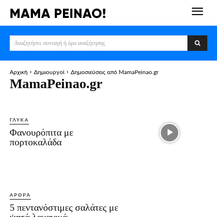
Αναζητήστε συνταγή ή όρο αναζήτησης
Αρχική
Δημιουργοί
Δημοσιεύσεις από MamaPeinao.gr
MamaPeinao.gr
ΓΛΥΚΆ
Φανουρόπιτα με
πορτοκαλάδα
ΆΡΘΡΑ
5 πεντανόστιμες σαλάτες με
ψητά λαχανικά