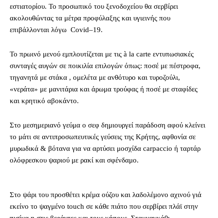
εστιατορίου. Το προσωπικό του ξενοδοχείου θα σερβίρει
ακολουθώντας τα μέτρα προφύλαξης και υγιεινής που
επιβάλλονται λόγω Covid–19.
Το πρωινό μενού εμπλουτίζεται με τις à la carte εντυπωσιακές
συνταγές αυγών σε ποικιλία επιλογών όπως: ποσέ με πέστροφα,
τηγανητά με στάκα , ομελέτα με ανθότυρο και τυροζούλι,
«νεράτα» με μανιτάρια και άρωμα τρούφας ή ποσέ με σταφίδες
και κρητικό αβοκάντο.
Στο μεσημεριανό γεύμα ο σεφ δημιουργεί παράδοση αφού κλείνει
το μάτι σε αντιπροσωπευτικές γεύσεις της Κρήτης, αφθονία σε
μυρωδικά & βότανα για να αρτύσει μοσχίδα carpaccio ή ταρτάρ
ολόφρεσκου ψαριού με ρακί και σφένδαμο.
Στο ψάρι του προσθέτει κρέμα ούζου και λαδολέμονο αχινού γιά
εκείνο το ψαγμένο touch σε κάθε πιάτο που σερβίρει πλάϊ στην
πισίνα η στις βεράντες και τους κήπους. Σταμναγκάθι,