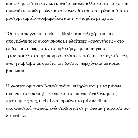
κουνέλι με εστραγκόν και αρνίσια μπόλια αλλά και το παρφέ από
συκωτάκια πουλερικών που συναγωνίζονται στα πρώτα πιάτα το
μοσχάρι ταρτάρ γιουβαρλάκια και την ντομάτα με αχινό.
‘Οσο για τα γλυκά , η chef pâtissier και δεξί χέρι του σεφ
απογειώνει τους ουρανίσκους με ιδιαίτερες «συναντήσεις» στο
επιδόρπιο, όπως , όταν το μήλο σμίγει με το παγωτό
τριαντάφυλλο και η πικρή σοκολάτα ερωτεύεται το παγωτό μέλι,
ενώ η πάβλοβα με φρούτα του δάσους περιχύνεται με κρέμα
βασιλικού.
Η γαστρονομία στα Καψαλιανά συμπληρώνεται με τα private
dinners, τα cooking lessons και τα πικ νικ. Ανάλογα με τις
προτιμήσεις σας, ο chef διαμορφώνει το private dinner
αποκλειστικά για εσάς ενώ σερβίρεται στην ιδιωτική ταράτσα των
δωματίων.