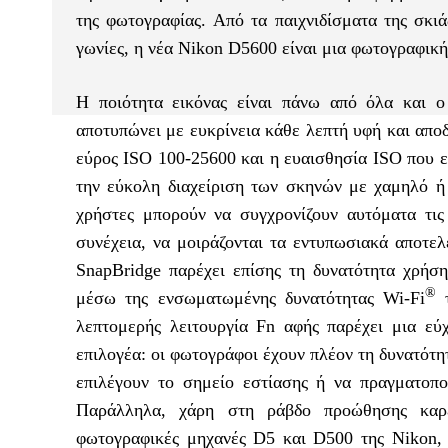
της φωτογραφίας. Από τα παιχνιδίσματα της σκι
γωνίες, η νέα Nikon D5600 είναι μια φωτογραφική 
Η ποιότητα εικόνας είναι πάνω από όλα και 
αποτυπώνει με ευκρίνεια κάθε λεπτή υφή και αποδ
εύρος ISO 100-25600 και η ευαισθησία ISO που επ
την εύκολη διαχείριση των σκηνών με χαμηλό ή
χρήστες μπορούν να συγχρονίζουν αυτόματα τις
συνέχεια, να μοιράζονται τα εντυπωσιακά αποτε
SnapBridge παρέχει επίσης τη δυνατότητα χρήσ
®
μέσω της ενσωματωμένης δυνατότητας Wi-Fi
τ
λεπτομερής λειτουργία Fn αφής παρέχει μια εύ
επιλογέα: οι φωτογράφοι έχουν πλέον τη δυνατότη
επιλέγουν το σημείο εστίασης ή να πραγματοπο
Παράλληλα, χάρη στη ράβδο προώθησης καρέ,
φωτογραφικές μηχανές D5 και D500 της Nikon, έ