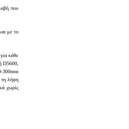
λαβή που
αι με το
 για κάθε
ή D5600,
0-300mm
 τη λήψη
κά χωρίς