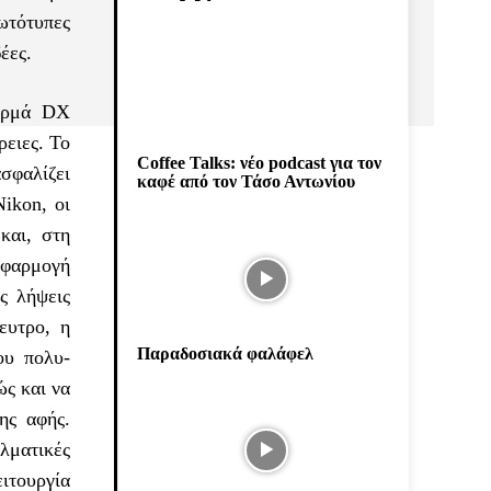
ωτότυπες
έες.
φορμά DX
ρειες. Το
Coffee Talks: νέο podcast για τον
ασφαλίζει
καφέ από τον Τάσο Αντωνίου
ikon, οι
και, στη
εφαρμογή
ς λήψεις
ευτρο, η
Παραδοσιακά φαλάφελ
ου πολυ-
ώς και να
ης αφής.
λματικές
ιτουργία