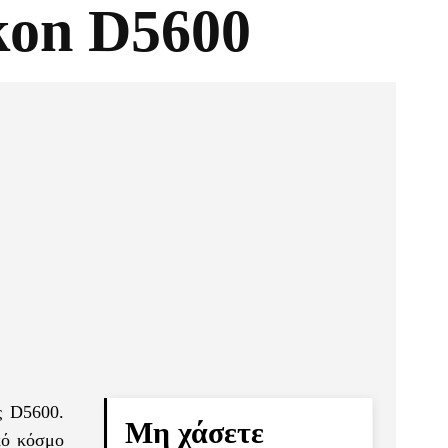
kon D5600
Pinterest
Τυπώνω
ς D5600.
Μη χάσετε
κό κόσμο