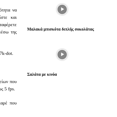
ότητα να
ίστε και
ταφέρετε
Μαλακά μπισκότα διπλής σοκολάτας
μέσω της
7k-dot.
Σαλάτα με κινόα
είων που
ς 5 fps.
καρέ που