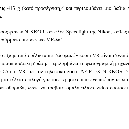
3
ις 415 g (κατά προσέγγιση)
και περιλαμβάνει μια βαθιά 
α.
ρος φακών NIKKOR και φλας Speedlight της Nikon, καθώς κ
ο ασύρματο μικρόφωνο ME-W1.
Το εξαιρετικά ευέλικτο κιτ δύο φακών zoom VR είναι ιδανικό
 απομακρυσμένη δράση. Περιλαμβάνει τη φωτογραφική μηχαν
18-55mm VR και τον τηλεφακό zoom AF-P DX NIKKOR 7
α τέλεια επιλογή για τους χρήστες που ενδιαφέρονται για
και αθόρυβα, ώστε να τραβάτε ομαλά πλάνα video ουσιαστι