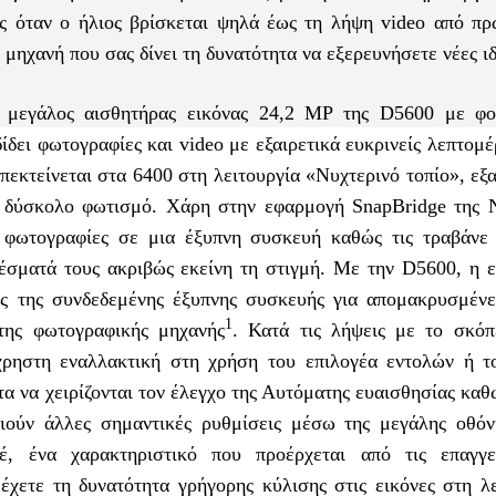
άς όταν ο ήλιος βρίσκεται ψηλά έως τη λήψη video από πρ
μηχανή που σας δίνει τη δυνατότητα να εξερευνήσετε νέες ιδ
ο μεγάλος αισθητήρας εικόνας 24,2 ΜP της D5600 με 
ίδει φωτογραφίες και video με εξαιρετικά ευκρινείς λεπτομέ
εκτείνεται στα 6400 στη λειτουργία «Νυχτερινό τοπίο», εξ
 δύσκολο φωτισμό. Χάρη στην εφαρμογή SnapBridge της N
 φωτογραφίες σε μια έξυπνη συσκευή καθώς τις τραβάνε 
λέσματά τους ακριβώς εκείνη τη στιγμή. Με την D5600, η 
ης της συνδεδεμένης έξυπνης συσκευής για απομακρυσμένε
1
ης φωτογραφικής μηχανής
. Κατά τις λήψεις με το σκόπ
χρηστη εναλλακτική στη χρήση του επιλογέα εντολών ή τ
τα να χειρίζονται τον έλεγχο της Αυτόματης ευαισθησίας καθ
ιούν άλλες σημαντικές ρυθμίσεις μέσω της μεγάλης οθόν
 ένα χαρακτηριστικό που προέρχεται από τις επαγγε
χετε τη δυνατότητα γρήγορης κύλισης στις εικόνες στη λε