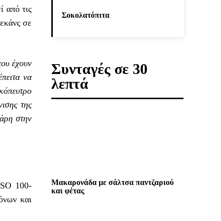
ί από τις
Σοκολατόπιτα
εκάνς σε
που έχουν
Συνταγές σε 30
έπειτα να
λεπτά
σκόπευτρο
νισης της
χάρη στην
Μακαρονάδα με σάλτσα παντζαριού
ISO 100-
και φέτας
όνων και