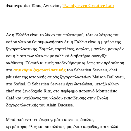
Φωτογραφία: Τάσος Αντωνίου,
Twentyseven Creative Lab
Αν η Ελλάδα είναι το λίκνο του πολιτισμού, τότε οι λάτρεις του
καλού γλυκού θα συμφωνήσουν ότι η Γαλλία είναι η μητέρα της
ζαχαροπλαστικής. Σαμπλέ, ταρτελέτες, σαρλότ, μαντλέν, μακαρόν
και η λίστα των γλυκών με γαλλικό διαβατήριο συνεχίζει
ακάθεκτη. Γι΄αυτό κι εμείς αποδεχθήκαμε αμέσως την πρόσκληση
στο
σεμινάριο ζαχαροπλαστικής
του Sebastien Serveau, chef
pâtissier της ιστορικής σειράς ζαχαροπλαστείων Maison Dalloyau,
στο Sofitel. Ο Sebastien Serveau έχει διατελέσει, μεταξύ άλλων
chef στο ξενοδοχείο Ritz, στο περίφημο παρισινό Montecristo
Café και υπεύθυνος του κλάδου εκπαίδευσης στην Σχολή
Ζαχαροπλαστικής του Alain Ducasse.
Μετά από ένα τετράωρο γεμάτο κονφί φράουλας,
κρεμέ καραμέλας και σοκολάτας, μαρέγκα καρύδας, και πολλά