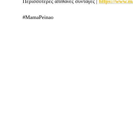
Περισσότερες απίθανες συνταγές |
https://www.m
#MamaPeinao