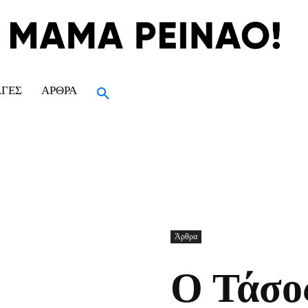
ΑΓΈΣ
ΆΡΘΡΑ
Άρθρα
Ο Τάσος