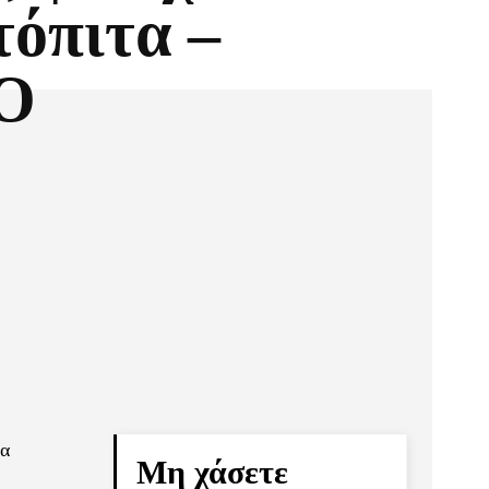
τόπιτα –
Ο
Pinterest
Τυπώνω
να
Μη χάσετε