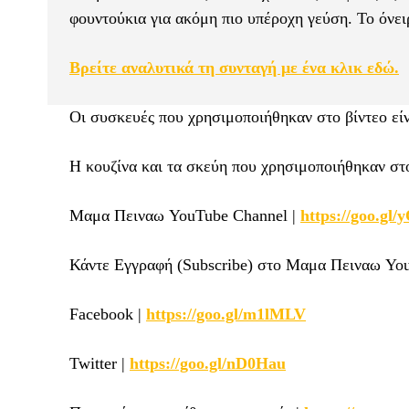
φουντούκια για ακόμη πιο υπέροχη γεύση. Το όνει
Βρείτε αναλυτικά τη συνταγή με ένα κλικ εδώ.
Οι συσκευές που χρησιμοποιήθηκαν στο βίντεο εί
Η κουζίνα και τα σκεύη που χρησιμοποιήθηκαν στο
Μαμα Πειναω YouTube Channel |
https://goo.gl
Κάντε Εγγραφή (Subscribe) στο Μαμα Πειναω Yo
Facebook |
https://goo.gl/m1lMLV
Twitter |
https://goo.gl/nD0Hau