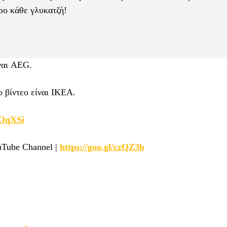
ρο κάθε γλυκατζή!
ναι AEG.
 βίντεο είναι IKEA.
/yOqXSi
uTube Channel |
https://goo.gl/czQZ3b