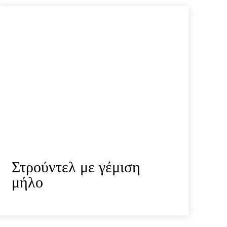
Στρούντελ με γέμιση
μήλο