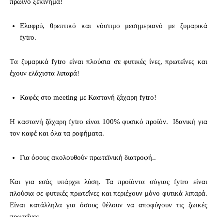
πρωινό ξεκίνημα!
Ελαφρύ, θρεπτικό και νόστιμο μεσημεριανό με ζυμαρικά
fytro.
Tα ζυμαρικά fytro είναι πλούσια σε φυτικές ίνες, πρωτεΐνες και
έχουν ελάχιστα λιπαρά!
Καφές στο meeting με Καστανή ζάχαρη fytro!
Η καστανή ζάχαρη fytro είναι 100% φυσικό προϊόν. Ιδανική για
τον καφέ και όλα τα ροφήματα.
Για όσους ακολουθούν πρωτεϊνική διατροφή..
Και για εσάς υπάρχει λύση. Τα προϊόντα σόγιας fytro είναι
πλούσια σε φυτικές πρωτεΐνες και περιέχουν μόνο φυτικά λιπαρά.
Είναι κατάλληλα για όσους θέλουν να αποφύγουν τις ζωικές
πρωτεΐνες.