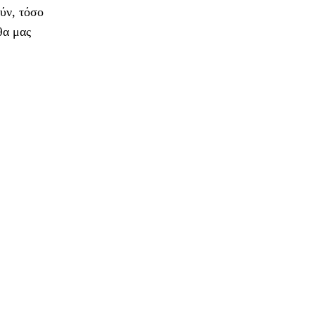
ύν, τόσο
θα μας