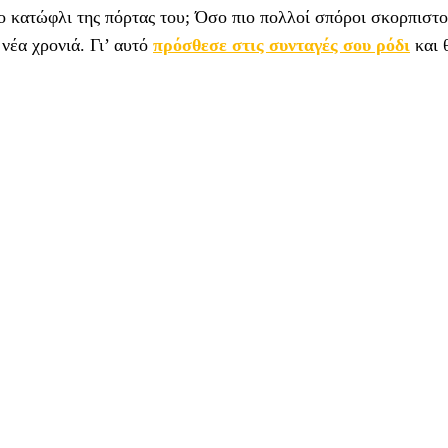
 κατώφλι της πόρτας του; Όσο πιο πολλοί σπόροι σκορπιστο
νέα χρονιά. Γι’ αυτό
πρόσθεσε στις συνταγές σου ρόδι
και 