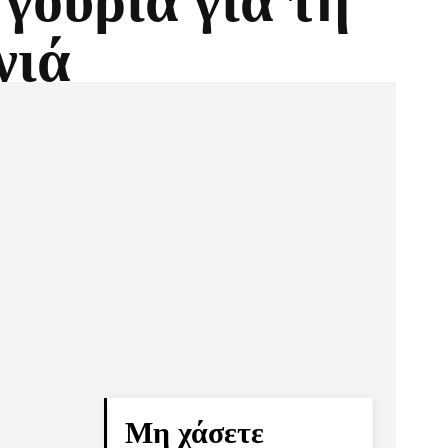
γούρια για τη
νιά
Pinterest
Τυπώνω
Μη χάσετε