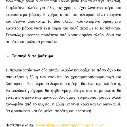
Εδώ παίζει ρόλο ο αέρας που κρύβει μέσα του το αλεύρι. Δηλαδή,
1 φλιτζάνι αλεύρι για όλες τις χρήσεις έχει λιγότερο αέρα και
περισσότερο βάρος. Η χρήση αυτού του αλευριού δίνει τραγανά
και στεγνά μπισκότα. Το ίδιο αλεύρι, κοσκινισμένο όμως, έχει
λιγότερο βάρος γιατί έχει πάρει πιο πολύ αέρα με το κοσκίνισμα.
Συνεπώς μικρότερη ποσότητα από κοσκινισμένο αλεύρι δίνει πιο
αφράτα και μαλακά μπισκότα.
Τα αυγά & το βούτυρο
Η θερμοκρασία των δύο αυτών υλικών καθορίζει το πόσο όγκο θα
αποκτήσει η ζύμη των cookies. Αν χρησιμοποιήσουμε αυγά και
βούτυρο σε θερμοκρασία δωματίου η ζύμη θα είναι σχετικά ζεστή,
θα απλώσει γρήγορα, θα ψηθεί γρηγορότερα και το μπισκότο θα
γίνει πιο στεγνό και τραγανό. Αν, όμως, χρησιμοποιήσουμε υλικά
παγωμένα από το ψυγείο, η ζύμη θα γίνει κρύα και θα διογκωθεί,
θα φουσκώσει και θα μείνει αφράτη και ελαστική.
Διαβάστε ακόμα:
συνταγή για cookies πραλίνα με 3 υλικά