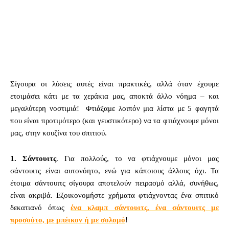
Σίγουρα οι λύσεις αυτές είναι πρακτικές, αλλά όταν έχουμε
ετοιμάσει κάτι με τα χεράκια μας, αποκτά άλλο νόημα – και
μεγαλύτερη νοστιμιά! Φτιάξαμε λοιπόν μια λίστα με 5 φαγητά
που είναι προτιμότερο (και γευστικότερο) να τα φτιάχνουμε μόνοι
μας, στην κουζίνα του σπιτιού.
1. Σάντουιτς
. Για πολλούς, το να φτιάχνουμε μόνοι μας
σάντουιτς είναι αυτονόητο, ενώ για κάποιους άλλους όχι. Τα
έτοιμα σάντουιτς σίγουρα αποτελούν πειρασμό αλλά, συνήθως,
είναι ακριβά. Εξοικονομήστε χρήματα φτιάχνοντας ένα σπιτικό
δεκατιανό όπως
ένα κλαμπ σάντουιτς, ένα σάντουιτς με
προσούτο, με μπέικον ή με σολομό
!