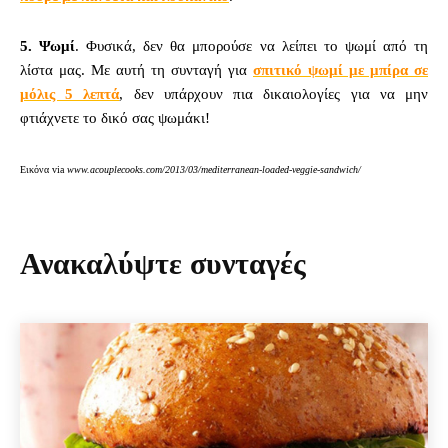
5. Ψωμί
. Φυσικά, δεν θα μπορούσε να λείπει το ψωμί από τη
λίστα μας. Με αυτή τη συνταγή για
σπιτικό ψωμί με μπίρα σε
μόλις 5 λεπτά
, δεν υπάρχουν πια δικαιολογίες για να μην
φτιάχνετε το δικό σας ψωμάκι!
Εικόνα via
www.acouplecooks.com/2013/03/mediterranean-loaded-veggie-sandwich/
Ανακαλύψτε συνταγές