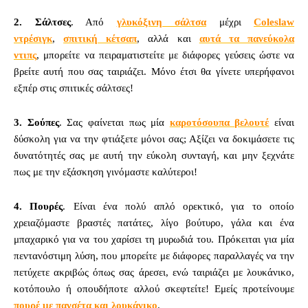
2. Σάλτσες
. Από
γλυκόξινη σάλτσα
μέχρι
Coleslaw
ντρέσιγκ
,
σπιτική κέτσαπ
, αλλά και
αυτά τα πανεύκολα
ντιπς
, μπορείτε να πειραματιστείτε με διάφορες γεύσεις ώστε να
βρείτε αυτή που σας ταιριάζει. Μόνο έτσι θα γίνετε υπερήφανοι
εξπέρ στις σπιτικές σάλτσες!
3. Σούπες
. Σας φαίνεται πως μία
καροτόσουπα βελουτέ
είναι
δύσκολη για να την φτιάξετε μόνοι σας; Αξίζει να δοκιμάσετε τις
δυνατότητές σας με αυτή την εύκολη συνταγή, και μην ξεχνάτε
πως με την εξάσκηση γινόμαστε καλύτεροι!
4. Πουρές
. Είναι ένα πολύ απλό ορεκτικό, για το οποίο
χρειαζόμαστε βραστές πατάτες, λίγο βούτυρο, γάλα και ένα
μπαχαρικό για να του χαρίσει τη μυρωδιά του. Πρόκειται για μία
πεντανόστιμη λύση, που μπορείτε με διάφορες παραλλαγές να την
πετύχετε ακριβώς όπως σας άρεσει, ενώ ταιριάζει με λουκάνικο,
κοτόπουλο ή οπουδήποτε αλλού σκεφτείτε! Εμείς προτείνουμε
πουρέ με πανσέτα και λουκάνικο
.