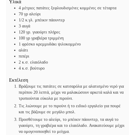
Υλικά
ά
4
μέτριες πατάτες ξεφλουδισμένες
κομμένες σε τέταρτα
70
γρ αλεύρι
1/2
κ.γλ. μπέικιν πάουντερ
3
αυγά
120
γρ. γιαούρτι πλήρες
100
γρ γραβιέρα τριμμένη
1
φρέσκο κρεμμυδάκι ψιλοκομμένο
αλάτι
πιπέρι
2
κ.σ. ελαιόλαδο
4
κ.σ. βούτυρο
Εκτέλεση
Βράζουμε τις πατάτες σε κατσαρόλα με αλατισμένο νερό για
περίπου 20 λεπτά, μέχρι να μαλακώσουν αρκετά καλά και να
τρυπιούνται εύκολα με πιρούνι.
Τις λιώνουμε με το πιρούνι ή το ειδικό εργαλείο για πουρέ
και τις βάζουμε σε μεγάλο μπολ.
Προσθέτουμε το αλεύρι, το μπέικιν πάουντερ, τα αυγά το
γιαούρτι, τη γραβιέρα και το ελαιόλαδο. Ανακατεύουμε μέχρι
να ομογενοποιηθεί το μείγμα.