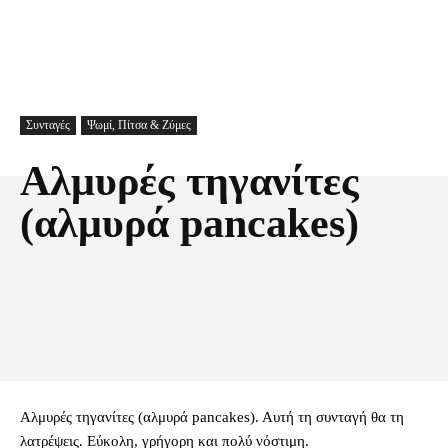
Συνταγές
Ψωμί, Πίτσα & Ζύμες
Αλμυρές τηγανίτες
(αλμυρά pancakes)
Facebook
X
Pinterest
Τυπώνω
Αλμυρές τηγανίτες (αλμυρά pancakes). Αυτή τη συνταγή θα τη
λατρέψεις. Εύκολη, γρήγορη και πολύ νόστιμη.