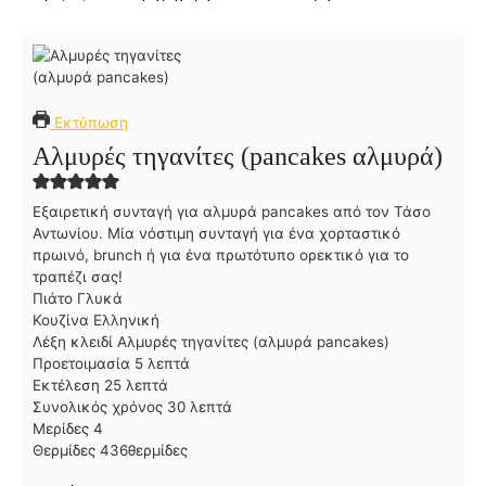
Εκτύπωση
Αλμυρές τηγανίτες (pancakes αλμυρά)
Εξαιρετική συνταγή για αλμυρά pancakes από τον Τάσο
Αντωνίου. Μία νόστιμη συνταγή για ένα χορταστικό
πρωινό, brunch ή για ένα πρωτότυπο ορεκτικό για το
τραπέζι σας!
Πιάτο
Γλυκά
Κουζίνα
Ελληνική
Λέξη κλειδί
Αλμυρές τηγανίτες (αλμυρά pancakes)
λ
Προετοιμασία
5
λεπτά
λ
ε
Εκτέλεση
25
λεπτά
ε
π
λ
Συνολικός χρόνος
30
λεπτά
π
τ
ε
Μερίδες
4
τ
ά
π
Θερμίδες
436
θερμίδες
ά
τ