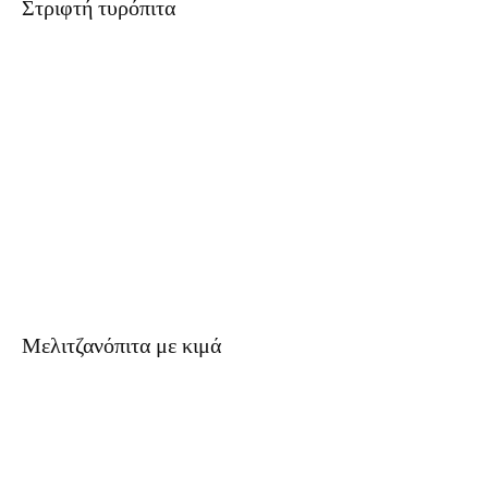
Στριφτή τυρόπιτα
Μελιτζανόπιτα με κιμά