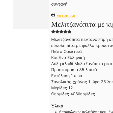
Εκτύπωση
Μελιτζανόπιτα με κ
Μελιτζανόπιτα πεντανόστιμη απ
εύκολη πίτα με φύλλο κρούστας,
Πιάτο
Ορεκτικά
Κουζίνα
Ελληνική
Λέξη κλειδί
Μελιτζανόπιτα με κ
λ
Προετοιμασία
35
λεπτά
ώ
ε
Εκτέλεση
1
ώρα
ρ
π
ώ
λ
Συνολικός χρόνος
1
ώρα
35
λε
α
τ
ρ
ε
Μερίδες
12
ά
α
π
Θερμίδες
406
θερμίδες
τ
ά
Υλικά
6
τσακώνικες μελιτζάνες κομμέν