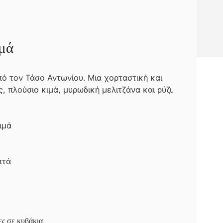
ιμά
ό τον Τάσο Αντωνίου. Μια χορταστική και
 πλούσιο κιμά, μυρωδική μελιτζάνα και ρύζι.
ιμά
πτά
ες σε κυβάκια