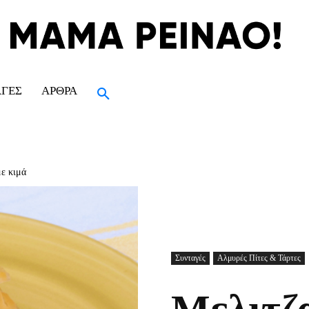
ΑΓΈΣ
ΆΡΘΡΑ
με κιμά
Συνταγές
Αλμυρές Πίτες & Τάρτες