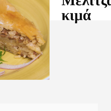
Μελιτζ
κιμά
Facebook
X