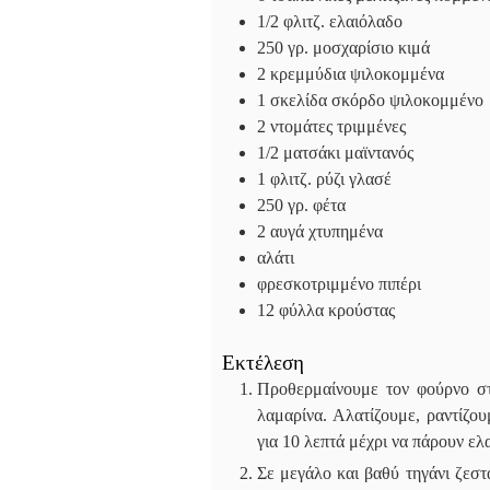
1/2
φλιτζ. ελαιόλαδο
250
γρ. μοσχαρίσιο κιμά
2
κρεμμύδια ψιλοκομμένα
1
σκελίδα σκόρδο ψιλοκομμένο
2
ντομάτες τριμμένες
1/2
ματσάκι μαϊντανός
1
φλιτζ. ρύζι γλασέ
250
γρ. φέτα
2
αυγά χτυπημένα
αλάτι
φρεσκοτριμμένο πιπέρι
12
φύλλα κρούστας
Εκτέλεση
Προθερμαίνουμε τον φούρνο στ
λαμαρίνα. Αλατίζουμε, ραντίζο
για 10 λεπτά μέχρι να πάρουν ε
Σε μεγάλο και βαθύ τηγάνι ζεστ