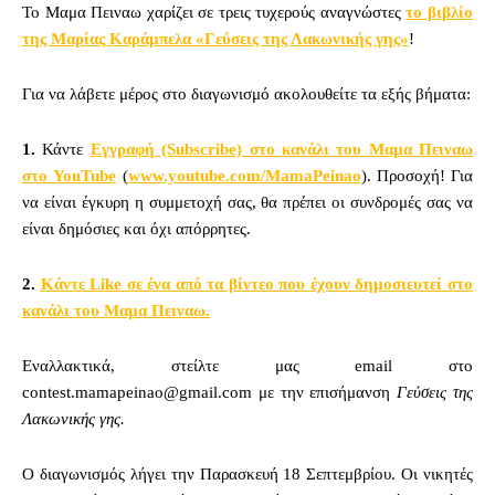
Το Μαμα Πειναω χαρίζει σε τρεις τυχερούς αναγνώστες
το βιβλίο
της Μαρίας Καράμπελα «Γεύσεις της Λακωνικής γης»
!
Για να λάβετε μέρος στο διαγωνισμό ακολουθείτε τα εξής βήματα:
1.
Κάντε
Εγγραφή (Subscribe) στο κανάλι του Μαμα Πειναω
στο YouTube
(
www.youtube.com/MamaPeinao
). Προσοχή! Για
να είναι έγκυρη η συμμετοχή σας, θα πρέπει οι συνδρομές σας να
είναι δημόσιες και όχι απόρρητες.
2.
Κάντε Like σε ένα από τα βίντεο που έχουν δημοσιευτεί στο
κανάλι του Μαμα Πειναω.
Eναλλακτικά, στείλτε μας email στο
contest.mamapeinao@gmail.com
με την επισήμανση
Γεύσεις της
Λακωνικής γης
.
Ο διαγωνισμός λήγει την Παρασκευή 18 Σεπτεμβρίου. Οι νικητές