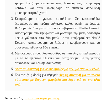
χρώμα. Βγάζουμε έναν-έναν τους λουκουμάδες με τρυπητή
κουτάλα και τους ακουμπάμε σε πιατέλα στρωμένη
με απορροφητικό χαρτί.
Eτοιμάζουμε τη γκανάς σοκολάτας: Σε κατσαρολάκι
ζεσταίνουμε την κρέμα γάλακτος καλά, χωρίς να βράσει.
Βάζουμε σε δύο μπολ τις δύο κουβερτούρες Nestlé Dessert.
Αποσύρουμε από την φωτιά και ρίχνουμε την μισή ποσότητα
κρέμα γάλακτος στα δύο μπολ με τις κουβερτούρες Nestlé
Dessert. Ανακατεύουμε να λιώσει η κουβερτούρα και να
ομογενοποιηθούν οι δύο γκανάς.
Μεταφέρουμε τους λουκουμάδες σε πιατέλα, επικαλύπτουμε
με τα δημητριακά Clusters και περιχύνουμε με τη γκανάς
σοκολάτας και λευκής σοκολάτας.
Δείτε τη συνταγή για λουκουμάδες με μέλι με ένα κλικ εδώ!
Σου άνοιξε η όρεξη για αλμυρό;
Δες τη συνταγή για το τέλειο
σάντουιτς με ζουμερή μπριζόλα και λαχανικά με ένα κλικ
εδώ!
Δείτε επίσης:
Το πιο νόστιμο μπανόφι