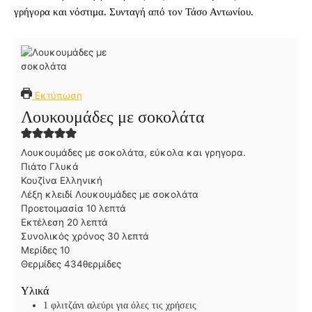
γρήγορα και νόστιμα. Συνταγή από τον Τάσο Αντωνίου.
Εκτύπωση
Λουκουμάδες με σοκολάτα
Λουκουμάδες με σοκολάτα, εύκολα και γρηγορα.
Πιάτο
Γλυκά
Κουζίνα
Ελληνική
Λέξη κλειδί
Λουκουμάδες με σοκολάτα
λ
Προετοιμασία
10
λεπτά
λ
ε
Εκτέλεση
20
λεπτά
ε
π
λ
Συνολικός χρόνος
30
λεπτά
π
τ
ε
Μερίδες
10
τ
ά
π
Θερμίδες
434
θερμίδες
ά
τ
Υλικά
ά
1
φλιτζάνι αλεύρι για όλες τις χρήσεις