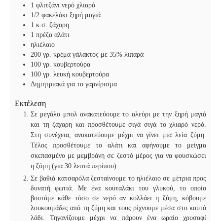
1
φλιτζάνι νερό χλιαρό
1/2
φακελάκι ξηρή μαγιά
1
κ.σ. ζάχαρη
1
πρέζα αλάτι
ηλιέλαιο
200
γρ. κρέμα γάλακτος με 35% λιπαρά
100
γρ. κουβερτούρα
100
γρ. λευκή κουβερτούρα
Δημητριακά για το γαρνίρισμα
Εκτέλεση
Σε μεγάλο μπολ ανακατεύουμε το αλεύρι με την ξηρή μαγιά
και τη ζάχαρη και προσθέτουμε σιγά σιγά το χλιαρό νερό.
Στη συνέχεια, ανακατεύουμε μέχρι να γίνει μια λεία ζύμη.
Τέλος προσθέτουμε το αλάτι και αφήνουμε το μείγμα
σκεπασμένο με μεμβράνη σε ζεστό μέρος για να φουσκώσει
η ζύμη (για 30 λεπτά περίπου).
Σε βαθιά κατσαρόλα ζεσταίνουμε το ηλιέλαιο σε μέτρια προς
δυνατή φωτιά. Με ένα κουταλάκι του γλυκού, το οποίο
βουτάμε κάθε τόσο σε νερό αν κολλάει η ζύμη, κόβουμε
λουκουμάδες από τη ζύμη και τους ρίχνουμε μέσα στο καυτό
λάδι. Τηγανίζουμε μέχρι να πάρουν ένα ωραίο χρυσαφί