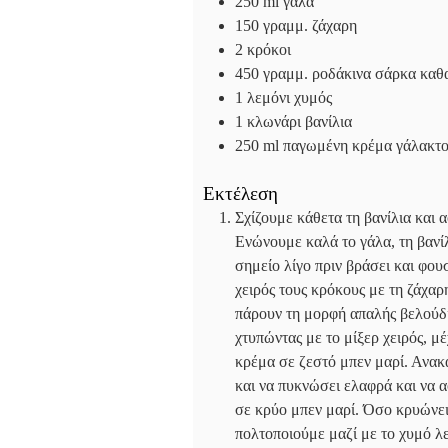
250
ml
γάλα
150
γραμμ. ζάχαρη
2
κρόκοι
450
γραμμ. ροδάκινα
σάρκα καθα
1
λεμόνι
χυμός
1
κλωνάρι βανίλια
250
ml
παγωμένη κρέμα γάλακτο
Εκτέλεση
Σχίζουμε κάθετα τη βανίλια και 
Ενώνουμε καλά το γάλα, τη βανί
σημείο λίγο πριν βράσει και φο
χειρός τους κρόκους με τη ζάχαρ
πάρουν τη μορφή απαλής βελούδι
χτυπώντας με το μίξερ χειρός, μ
κρέμα σε ζεστό μπεν μαρί. Ανακ
και να πυκνώσει ελαφρά και να 
σε κρύο μπεν μαρί. Όσο κρυώνει
πολτοποιούμε μαζί με το χυμό λ