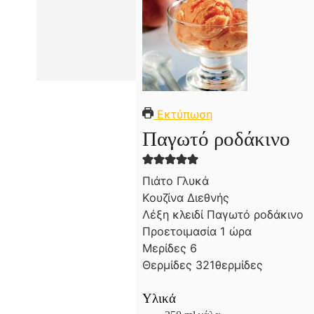
Εκτύπωση
Παγωτό ροδάκινο
Πιάτο
Γλυκά
Κουζίνα
Διεθνής
Λέξη κλειδί
Παγωτό ροδάκινο
ώ
Προετοιμασία
1
ώρα
ρ
Μερίδες
6
α
Θερμίδες
321
θερμίδες
Υλικά