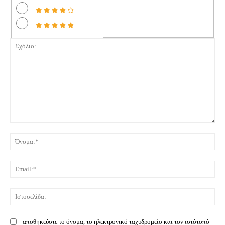
Σχόλιο:
Όνο
Ema
Ιστ
αποθηκεύστε το όνομα, το ηλεκτρονικό ταχυδρομείο και τον ιστότοπό