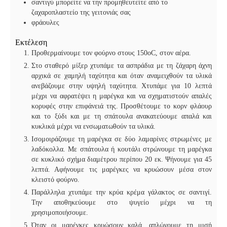
σαντιγύ
μπορείτε να την προμηθευτείτε από το
ζαχαροπλαστείο της γειτονιάς σας
φράουλες
Εκτέλεση
Προθερμαίνουμε τον φούρνο στους 150οC, στον αέρα.
Στο σταθερό μίξερ χτυπάμε τα ασπράδια με τη ζάχαρη άχνη
αρχικά σε χαμηλή ταχύτητα και όταν αναμειχθούν τα υλικά
ανεβάζουμε στην υψηλή ταχύτητα. Χτυπάμε για 10 λεπτά
μέχρι να αφρατέψει η μαρέγκα και να σχηματιστούν απαλές
κορυφές στην επιφάνειά της. Προσθέτουμε το κορν φλάουρ
και το ξύδι και με τη σπάτουλα ανακατεύουμε απαλά και
κυκλικά μέχρι να ενσωματωθούν τα υλικά.
Ισομοιράζουμε τη μαρέγκα σε δύο λαμαρίνες στρωμένες με
λαδόκολλα. Με σπάτουλα ή κουτάλι στρώνουμε τη μαρέγκα
σε κυκλικό σχήμα διαμέτρου περίπου 20 εκ. Ψήνουμε για 45
λεπτά. Αφήνουμε τις μαρέγκες να κρυώσουν μέσα στον
κλειστό φούρνο.
Παράλληλα χτυπάμε την κρύα κρέμα γάλακτος σε σαντιγί.
Την αποθηκεύουμε στο ψυγείο μέχρι να τη
χρησιμοποιήσουμε.
Όταν οι μαρέγκες κρυώσουν καλά, απλώνουμε τη μισή