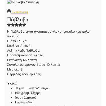
Εκτύπωση
Πάβλοβα
Η Πάβλοβα ειναι αγαπημενο γλυκο, ευκολο και πολυ
νοστιμο
Πιάτο
Γλυκά
Κουζίνα
Διεθνής
Λέξη κλειδί
Πάβλοβα
λ
Προετοιμασία
25
λεπτά
λ
ε
Εκτέλεση
45
λεπτά
ε
π
ώ
λ
Συνολικός χρόνος
1
ώρα
10
λεπτά
π
τ
ρ
ε
Μερίδες
8
τ
ά
α
π
Θερμίδες
456
θερμίδες
ά
τ
Υλικά
ά
50
γραμμ. ασπράδι αυγού
100
γραμμ. ζάχαρη
ξύσμα λεμονιού
1
πρέζα αλάτι