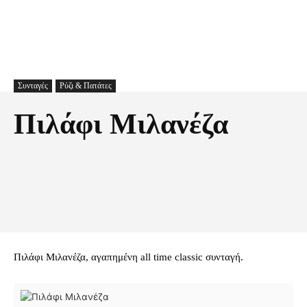
Συνταγές
Ρύζι & Πατάτες
Πιλάφι Μιλανέζα
Facebook
X
Pinterest
Τυπώνω
Πιλάφι Μιλανέζα, αγαπημένη all time classic συνταγή.