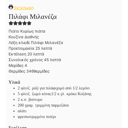
Εκτύπωση
Πιλάφι Μιλανέζα
Πιάτο
Κυρίως πιάτα
Κουζίνα
Διεθνής
Λέξη κλειδί
Πιλάφι Μιλανέζα
λ
Προετοιμασία
25
λεπτά
λ
ε
Εκτέλεση
20
λεπτά
ε
π
λ
Συνολικός χρόνος
45
λεπτά
π
τ
ε
Μερίδες
4
τ
ά
π
Θερμίδες
346
θερμίδες
ά
τ
Υλικά
ά
2 φλιτζ. ρύζι για πιλάφι
χυμό από 1/2 λεμόνι
5
φλιτζ. ζωμό κότας
1/2 κ.γλ. κρόκο Κοζάνης
2
κ.σ. βούτυρο
200
γραμ. τριμμένη παρμεζάνα
αλάτι
φρεσκοτριμμένο πιπέρι