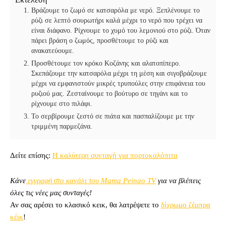
Εκτέλεση
Βράζουμε το ζωμό σε κατσαρόλα με νερό. Ξεπλένουμε το
ρύζι σε λεπτό σουρωτήρι καλά μέχρι το νερό που τρέχει να
είναι διάφανο. Ρίχνουμε το χυμό του λεμονιού στο ρύζι. Όταν
πάρει βράση ο ζωμός, προσθέτουμε το ρύζι και
ανακατεύουμε.
Προσθέτουμε τον κρόκο Κοζάνης και αλατοπίπερο.
Σκεπάζουμε την κατσαρόλα μέχρι τη μέση και σιγοβράζουμε
μέχρι να εμφανιστούν μικρές τρυπούλες στην επιφάνεια του
ρυζιού μας. Ζεσταίνουμε το βούτυρο σε τηγάνι και το
ρίχνουμε στο πιλάφι.
Το σερβίρουμε ζεστό σε πιάτα και πασπαλίζουμε με την
τριμμένη παρμεζάνα.
Δείτε επίσης:
Η καλύτερη συνταγή για πορτοκαλόπιτα
Κάνε
εγγραφή στο κανάλι του Mama Peinao TV
για να βλέπεις
όλες τις νέες μας συνταγές!
Αν σας αρέσει το κλασικό κεικ, θα λατρέψετε το
δίχρωμο ζέμπρα
κέικ
!