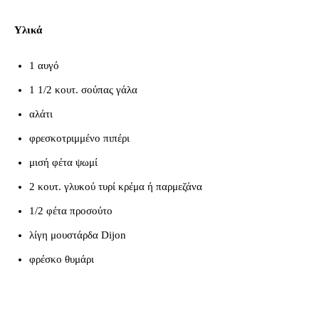
Υλικά
1 αυγό
1 1/2 κουτ. σούπας γάλα
αλάτι
φρεσκοτριμμένο πιπέρι
μισή φέτα ψωμί
2 κουτ. γλυκού τυρί κρέμα ή παρμεζάνα
1/2 φέτα προσούτο
λίγη μουστάρδα Dijon
φρέσκο θυμάρι