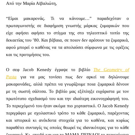
Από την Μαρία Αϊβαλιώτη,
“Είμαι μακαρονάς. Τι να κάνουμε…” παραδεχόταν ο
πρωταγωνιστής σε διαφήμιση γνωστής μάρκας ζυμαρικών που
είχε αφήσει αφήσει το στίγμα της στο τηλεοπτικό τοπίο της
δεκαετίας του ’80. Και βέβαια, σε ποιον δεν αρέσουν τα ζυμαρικά,
αφού μπορεί ο καθένας να τα απολαύσει σύμφωνα με τις ορέξεις
και τις προτιμήσεις του.
Ο σεφ Jacob Kenedy έγραψε το βιβλίο
The Geometry of
Pasta
για να μας τονίσει πως δεν αρκεί να δηλώνουμε
μακαρονάδες, αλλά πρέπει να γνωρίζουμε ποια ζυμαρικά δένουν
με τη σωστή σάλτσα. Το βιβλίο μας εξέπληξε ευχάριστα με τον
πρωτότυπο σχεδιασμό του και την ιδιαίτερη εικονογράφησή του.
Το περιεχόμενό του ήταν ακόμα πιο χορταστικό. Ο Jacob Kenedy
περιγράφει με σχολαστικό τρόπο το κάθε ζυμαρικό, παρέχοντας
και ιστορικά κι ανέκδοτα στοιχεία για το καθένα, και κυρίως
παραθέτει συνταγές τις οποίες θεωρεί τις ιδανικότερες για το κάθε
ζυμαρικό. Κι επειδή και για το ΜΑΜΑ ΠΕΙΝΑΩ! το περιεχόμενο