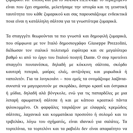
είναι που έχει σημασία, μελετήσαμε την ιστορία και τη γευστική
ταυτότητα του κάθε ζυμαρικού και σας παρουσιάζουμε ενδεικτικά
ποια είναι η κατάλληλη σάλτσα για τα γνωστότερα ζυμαρικά.
Τα σπαγγγέτι θεωρούνται τα πιο γνωστά και δημοφιλή ζυμαρικά,
που σύμφωνα με τον Ιταλό δημοσιογράφο Giuseppe Prezzolini,
διέδωσαν τον ιταλικό πολιτισμό ευρύτερα και σε μεγαλύτερο
βαθμό κι από το έργο του Ιταλού ποιητή Dante. Ο σεφ προτείνει
σπαγγέτι πουτανέσκα, δηλαδή με κόκκινη σάλτσα, σκόρδο
καυτερή πιπεριά, μαύρες ελιές, αντζούγιες και μυρωδικά ή
ναπολιτέν. Για τα λινγκουίνι – που εμείς τα ονομάζουμε λαζάνια-
συνιστά να μαγειρευτούν με σκορδάκι, άσπρο κρασί και όστρακα
ή μύδια, δηλαδή αλά βόνγκολε, ενώ για τις παπαρδέλες με μια
λιπαρή αρωματική σάλτσα ή και με κάποιο κρεατικό πάντα
ψιλοκομμένο. Οι φαρφάλες ταιριάζουν με ελαφριές κρεμώδεις
σάλτσες, λαχανικά και κομματάκια προσούτο ή σολομό και το
τριβελάκι, λόγω του σχήματός, είναι ιδανικό για σαλάτες. Τα
τορτελίνια, τα τορτελόνι και τα ραβιόλι δεν είναι απαραίτητο να