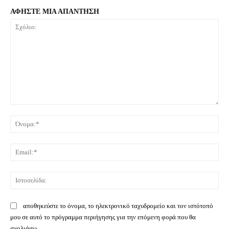
ΑΦΗΣΤΕ ΜΙΑ ΑΠΑΝΤΗΣΗ
Σχόλιο:
Όνο
Ema
Ιστ
αποθηκεύστε το όνομα, το ηλεκτρονικό ταχυδρομείο και τον ιστότοπό
μου σε αυτό το πρόγραμμα περιήγησης για την επόμενη φορά που θα
σχολιάσω.