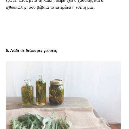
τρώμε. Έτσι, μετά τη λαϊκή, σειρά έχει ο χασάπης και ο
ιχθυοπώλης, όσο βέβαια το επιτρέπει η τσέπη μας.
6. Λάδι σε διάφορες γεύσεις