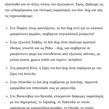
εξαπλωθεί και σε άλλες πόλεις του εξωτερικού. Εμείς, βρήκαμε τις
πιο ενδιαφέρουσες και νόστιμες παραλλαγές του hot- dog και σας
τις παρουσιάζουμε:
Στο Παρίσι, όπως φαντάζεστε, το hot dog αντί για το κλασικό
μακρόστενο ψωμάκι, σερβίρεται στηνγαλλική μπαγκέτα!
Στην εξωτική Χαβάη, το hot dog είναι ιδιαίτερα αγαπητό
έδεσμα, γνωστό και ως Puka – dog, και σερβίρεται σε
μακρόστενο ψωμί και συνοδεύεται από εξωτικές σάλτσες, με
γεύση ανανά, guava relish και λεμόνι- σκόρδου!
Στη μακρινή Κίνα, η ζύμη του hot dog είναι παρόμοια με την
ζύμη του brioche.
Στην Ισλανδία το hot dog σερβίρεται με ketchup, τηγανιτά
κρεμμύδια και remoulade σως με μαγιονέζα.
Στο Βανκούβερ του Καναδά, επικρατούν διάφορες παραλλαγές
με πιο δημοφιλείς, το Japadog, το Yakisoba το οποίο
γαρνίρεται με γιαπωνέζικα noodles, το Oroshi, το οποίο