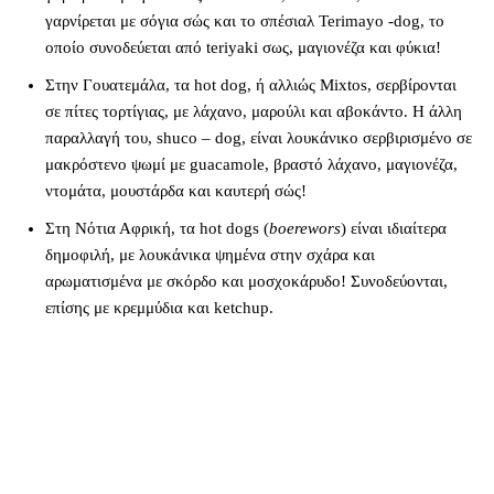
γαρνίρεται με σόγια σώς και το σπέσιαλ Terimayo -dog, το
οποίο συνοδεύεται από teriyaki σως, μαγιονέζα και φύκια!
Στην Γουατεμάλα, τα hot dog, ή αλλιώς Mixtos, σερβίρονται
σε πίτες τορτίγιας, με λάχανο, μαρούλι και αβοκάντο. Η άλλη
παραλλαγή του, shuco – dog, είναι λουκάνικο σερβιρισμένο σε
μακρόστενο ψωμί με guacamole, βραστό λάχανο, μαγιονέζα,
ντομάτα, μουστάρδα και καυτερή σώς!
Στη Νότια Αφρική, τα hot dogs (
boerewors
) είναι ιδιαίτερα
δημοφιλή, με λουκάνικα ψημένα στην σχάρα και
αρωματισμένα με σκόρδο και μοσχοκάρυδο! Συνοδεύονται,
επίσης με κρεμμύδια και ketchup.