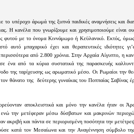
ε το υπέροχο άρωμά της ξυπνά παιδικές αναμνήσεις και δια
μας. Η κανέλα που γνωρίζουμε και χρησιμοποιούμε είναι ου
ύς φυτού με το όνομα Κιννάμωμο ή Κεϋλανικό. Εκτός, όμως,
στό αυτό μπαχαρικό έχει και θεραπευτικές ιδιότητες γι’
ια περισσότερα από 2.800 χρόνια. Στην Αρχαία Αίγυπτο, η κα
σε ένα από τα κύρια συστατικά της παρασκευής καλλυντ
οδο της ταρίχευσης ως αρωματικό μέσο. Οι Ρωμαίοι την θ
 τον θάνατο της δεύτερης γυναίκας του Ποππαίας Σαβίνας έ
ορεύονταν αποκλειστικά και μόνο την κανέλα ήταν οι Άρ
 ενώ την μετέφεραν μέσω δύσβατων και μακρινών περιοχώ
ήταν ακριβή και πάντα σε περιορισμένη ποσότητα την μετέτρε
λούσε κατά τον Μεσαίωνα και την Αναγέννηση σύμβολο τη