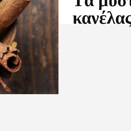
Tα μυστ
κανέλα
Facebook
X