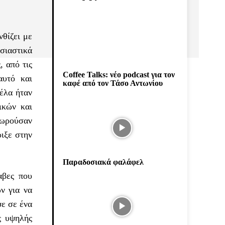
νθίζει με
σιαστικά
 από τις
Coffee Talks: νέο podcast για τον
αυτό και
καφέ από τον Τάσο Αντωνίου
νέλα ήταν
ικών και
εωρούσαν
ριξε στην
Παραδοσιακά φαλάφελ
αβες που
ν για να
ψε σε ένα
ς υψηλής