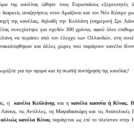
ώρα της κανέλας ώθησε τους Ευρωπαίους εξερευνητές 
 διαρκείς αναζητήσεις στον Αμαζόνιο και τον Νέο Κόσμο χω
ηγή της κανέλας, δηλαδή την Κεϋλάνη (σημερινή Σρι Λάνκ
έλας συνεχίστηκε για σχεδόν 300 χρόνια, αφού όλοι επιθυμ
ϋλάνη να περάσει από τον έλεγχο των Ολλανδών, στη συνέ
νακαλύφθηκαν και άλλες χώρες που παράγουν κανέλα δίνον
ωρίζετε για την αγορά και τη σωστή συντήρηση της κανέλας!
λας, η
κανέλα Κεϋλάνης
και η
κανέλα κασσία ή Κίνας. 
 Λάνκα, τις Αντίλλες, τη Μαγαδασκάρη και τις Ανατολικές Ι
 αλλιώς κανέλα Κίνας
παράγεται ως επί το πλείστον στην 