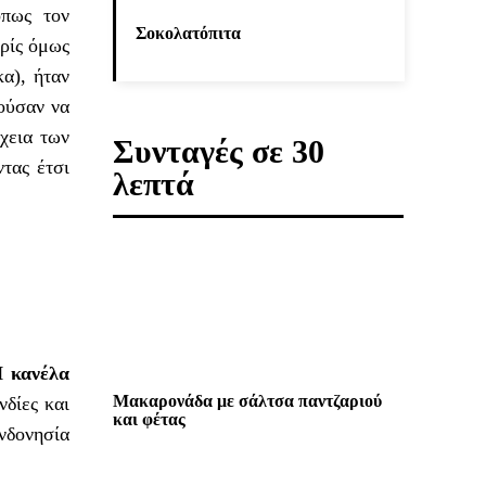
όπως τον
Σοκολατόπιτα
ρίς όμως
α), ήταν
ούσαν να
χεια των
Συνταγές σε 30
τας έτσι
λεπτά
Η κανέλα
Μακαρονάδα με σάλτσα παντζαριού
νδίες και
και φέτας
Ινδονησία