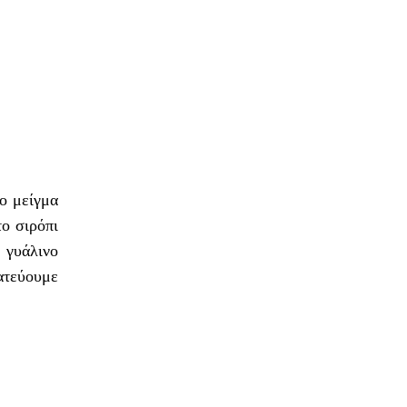
το μείγμα
το σιρόπι
 γυάλινο
κατεύουμε