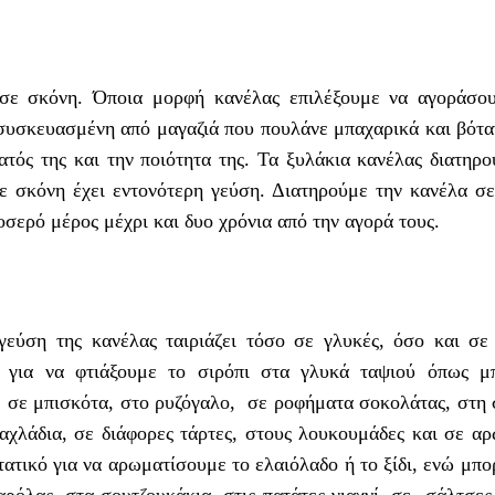
 σε σκόνη. Όποια μορφή κανέλας επιλέξουμε να αγοράσου
 συσκευασμένη από μαγαζιά που πουλάνε μπαχαρικά και βότα
ός της και την ποιότητα της. Τα ξυλάκια κανέλας διατηρού
ε σκόνη έχει εντονότερη γεύση. Διατηρούμε την κανέλα σε
οσερό μέρος μέχρι και δυο χρόνια από την αγορά τους.
εύση της κανέλας ταιριάζει τόσο σε γλυκές, όσο και σε
 για να φτιάξουμε το σιρόπι στα γλυκά ταψιού όπως μ
, σε μπισκότα, στο ρυζόγαλο, σε ροφήματα σοκολάτας, στη 
αχλάδια, σε διάφορες τάρτες, στους λουκουμάδες και σε αρ
τατικό για να αρωματίσουμε το ελαιόλαδο ή το ξίδι, ενώ μπ
όλας, στα σουτζουκάκια, στις πατάτες γιαχνί, σε σάλτσες