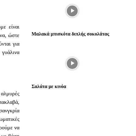
με είναι
Μαλακά μπισκότα διπλής σοκολάτας
να, ώστε
νται για
 γυάλινα
Σαλάτα με κινόα
 αλμυρές
πακλαβά,
σανγκρία
ωματικές
ορούμε να
 με βάση