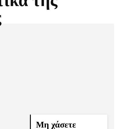
ικά της
ς
Pinterest
Τυπώνω
Μη χάσετε