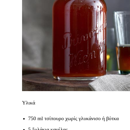
Υλικά
750 ml τσίπουρο χωρίς γλυκάνισο ή βότκα
5 ξυλάκια κανέλας