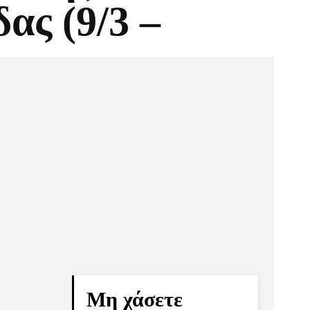
ας (9/3 –
Pinterest
Τυπώνω
Μη χάσετε