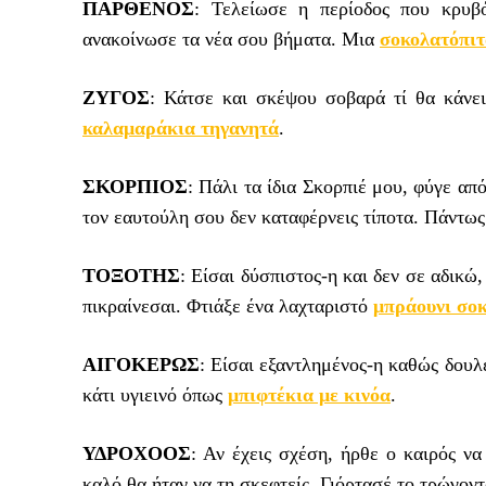
ΠΑΡΘΕΝΟΣ
: Τελείωσε η περίοδος που κρυβ
ανακοίνωσε τα νέα σου βήματα. Μια
σοκολατόπιτ
ZΥΓΟΣ
: Κάτσε και σκέψου σοβαρά τί θα κάνει
καλαμαράκια τηγανητά
.
ΣΚΟΡΠΙΟΣ
: Πάλι τα ίδια Σκορπιέ μου, φύγε απ
τον εαυτούλη σου δεν καταφέρνεις τίποτα. Πάντω
ΤΟΞΟΤΗΣ
: Είσαι δύσπιστος-η και δεν σε αδικώ
πικραίνεσαι. Φτιάξε ένα λαχταριστό
μπράουνι σοκ
ΑΙΓΟΚΕΡΩΣ
: Είσαι εξαντλημένος-η καθώς δουλ
κάτι υγιεινό όπως
μπιφτέκια με κινόα
.
ΥΔΡΟΧΟΟΣ
: Αν έχεις σχέση, ήρθε ο καιρός να
καλό θα ήταν να τη σκεφτείς. Γιόρτασέ το τρώγον