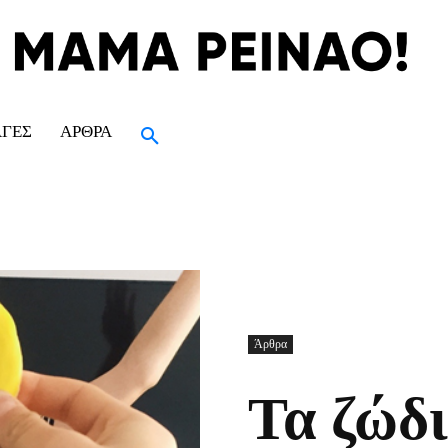
ΑΓΈΣ
ΆΡΘΡΑ
Άρθρα
Τα ζώδι