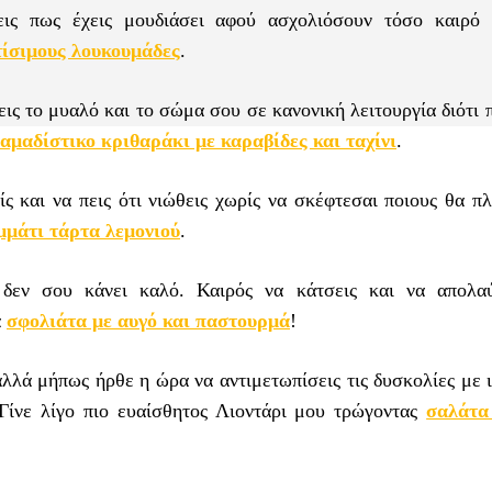
εις πως έχεις μουδιάσει αφού ασχολιόσουν τόσο καιρό
τίσιμους λουκουμάδες
.
ις το μυαλό και το σώμα σου σε κανονική λειτουργία διότι 
αμαδίστικο κριθαράκι με καραβίδες και ταχίνι
.
ίς και να πεις ότι νιώθεις χωρίς να σκέφτεσαι ποιους θα π
μμάτι τάρτα λεμονιού
.
δεν σου κάνει καλό. Καιρός να κάτσεις και να απολαύ
α
σφολιάτα με αυγό και παστουρμά
!
αλλά μήπως ήρθε η ώρα να αντιμετωπίσεις τις δυσκολίες με 
 Γίνε λίγο πιο ευαίσθητoς Λιοντάρι μου τρώγοντας
σαλάτα