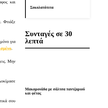
αφος και
Σοκολατόπιτα
. Φτιάξε
Συνταγές σε 30
λεπτά
 μόνο για
ισμένο
.
ξεις. Μην
 Δοκίμασε
Μακαρονάδα με σάλτσα παντζαριού
και φέτας
τικά σου